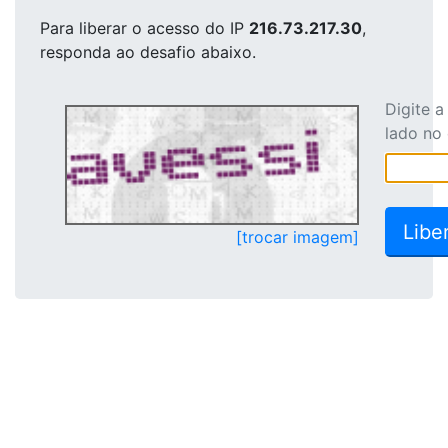
Para liberar o acesso
do IP
216.73.217.30
,
responda ao desafio abaixo.
Digite 
lado no
[trocar imagem]